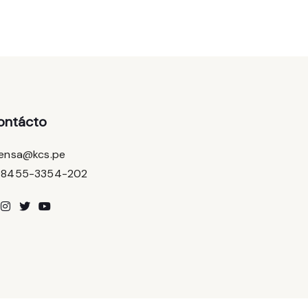
ontácto
ensa@kcs.pe
08455-3354-202