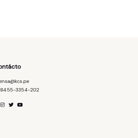
ontácto
ensa@kcs.pe
08455-3354-202