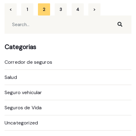
Paginación
<
1
2
3
4
>
de
entradas
Categorias
Corredor de seguros
Salud
Seguro vehicular
Seguros de Vida
Uncategorized